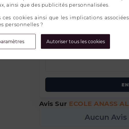
x, ainsi que des publicités personnalisées.
ces cookies ainsi que les implications associées 
s personnelles ?
paramètres
Autoriser tous les cookies
E
Avis Sur
ECOLE ANASS A
Aucun Avis