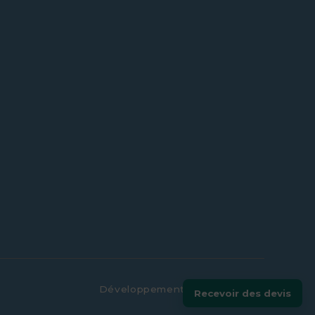
Développement par
Energiedin
Recevoir des devis