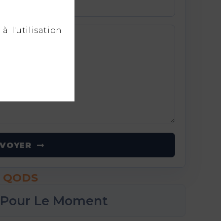
à l'utilisation
NVOYER
L QODS
 Pour Le Moment