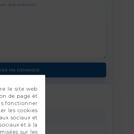
YER MA DEMANDE
re le site web
ion de page et
as fonctionner
er les cookies
aux sociaux et
sociaux et à la
imisées sur les