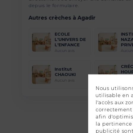
depuis le formulaire.
Autres crèches à Agadir
ECOLE
INST
L'UNIVERS DE
NAZ
L'ENFANCE
PRIV
Aucun avis
Aucun 
CRÉC
Institut
HOUR
CHAOUKI
SAM
Aucun avis
Aucun 
Nous utilison
utilisable en
l'accès aux z
correctement 
afin d'optimi
la pertinence 
publicité sont