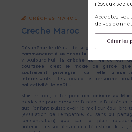
réseaux sociau
Acceptez-vous 
CRÈCHES MAROC
de vos donnée
Creche Maroc
Gérer les 
Dès même le début de la grossesse, nombreu
commencent à se poser la question du mode 
? Aujourd’hui, la
crèche au Maroc
est de
courtisée, c’est le mode de garde que
souhaitent privilégier, car elle prése
intéressants : les locaux, le personnel qual
collectivité, le coût…
Mais encore, opter pour une
crèche au Mar
modes de pour préparer l’enfant à l’entrée en 
que l’enfant puisse avoir le meilleur équilibre
(évaluation de l’empathie, du sens du partag
concentration) que sur le plan relatio
(interactions sociales de qualité, estime de soi, r