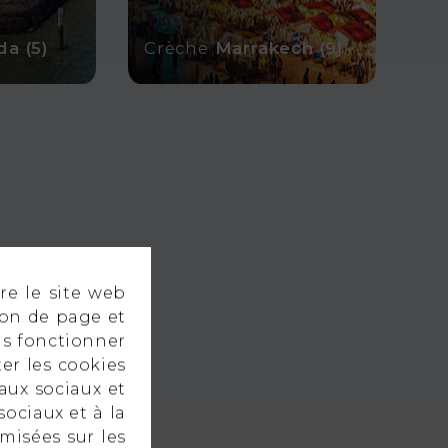
da (5)
Crèche
Marrakech (9)
re le site web
ion de page et
as fonctionner
er les cookies
aux sociaux et
sociaux et à la
imisées sur les