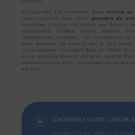
facilitée).
Si vous êtes à la recherche d’une
crèche au
vous trouverez dans notre
annuaire de cr
structures d’accueil répondant aux besoins d
collectivités. Chaque crèche dispose d’
parfaitement structuré. Ces établissements
pour accueillir les enfants dès le plus jeune
notre annuaire réunissent dans un même lieu le
d’une Halte-Garderie et ont pour objectif d’acc
manière permanente, temporaire ou occasionne
à 4 ans.
CHOISISSEZ VOTRE CRÈCHE A
Lorsque l’on est parent, le mod