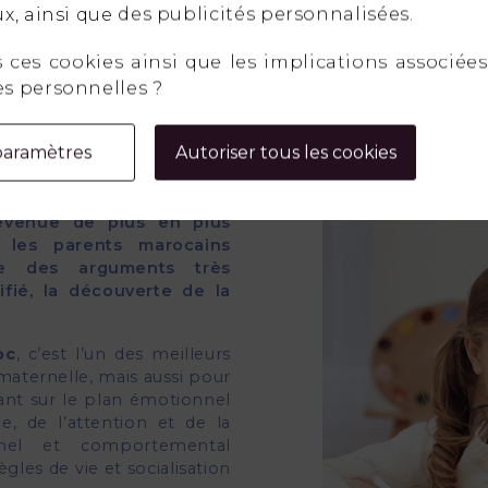
x, ainsi que des publicités personnalisées.
ces cookies ainsi que les implications associées 
s personnelles ?
paramètres
Autoriser tous les cookies
ses sont les familles qui
de garde : lequel choisir
venue de plus en plus
 les parents marocains
nte des arguments très
ifié, la découverte de la
oc
, c’est l’un des meilleurs
maternelle, mais aussi pour
 tant sur le plan émotionnel
e, de l’attention et de la
nnel et comportemental
ègles de vie et socialisation