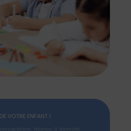
DE VOTRE ENFANT !
éoccupations. Nounou à domicile,