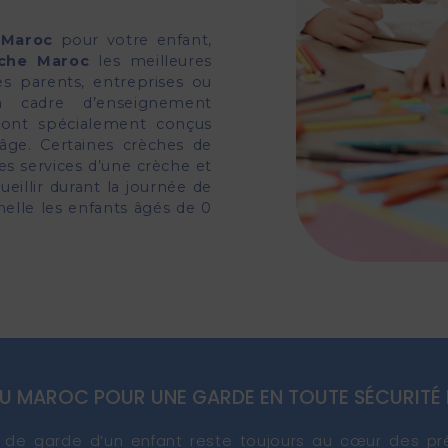
 Maroc
pour votre enfant,
èche Maroc
les meilleures
es parents, entreprises ou
un cadre d’enseignement
 sont spécialement conçus
 âge. Certaines crèches de
s services d’une crèche et
ueillir durant la journée de
lle les enfants âgés de 0
U MAROC POUR UNE GARDE EN TOUTE SÉCURITÉ 
e de garde d’un enfant reste toujours au cœur des pr