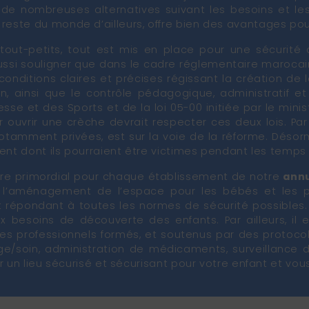
e de nombreuses alternatives suivant les besoins et le
reste du monde d’ailleurs, offre bien des avantages pour
 tout-petits, tout est mis en place pour une sécurité 
aussi souligner que dans le cadre réglementaire marocain
nditions claires et précises régissant la création de la
n, ainsi que le contrôle pédagogique, administratif et s
esse et des Sports et de la loi 05-00 initiée par le mini
ouvrir une crèche devrait respecter ces deux lois. Par a
otamment privées, est sur la voie de la réforme. Désorm
ent dont ils pourraient être victimes pendant les temps 
itère primordial pour chaque établissement de notre
annu
r l’aménagement de l’espace pour les bébés et les p
et répondant à toutes les normes de sécurité possibles. 
 besoins de découverte des enfants. Par ailleurs, il 
r des professionnels formés, et soutenus par des protoco
nge/soin, administration de médicaments, surveillance 
r un lieu sécurisé et sécurisant pour votre enfant et vous