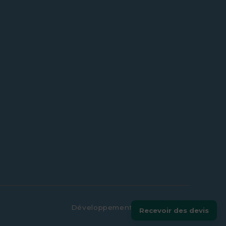
Développement par
Energiedin
Recevoir des devis