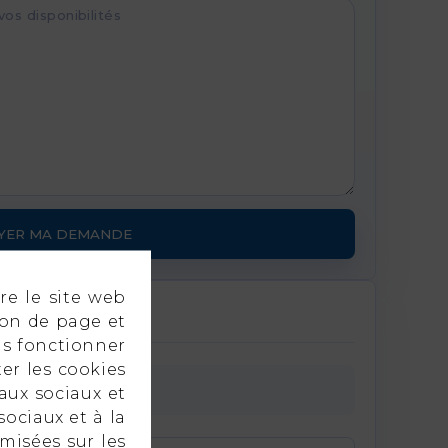
YER MA DEMANDE
re le site web
ion de page et
as fonctionner
er les cookies
aux sociaux et
sociaux et à la
imisées sur les