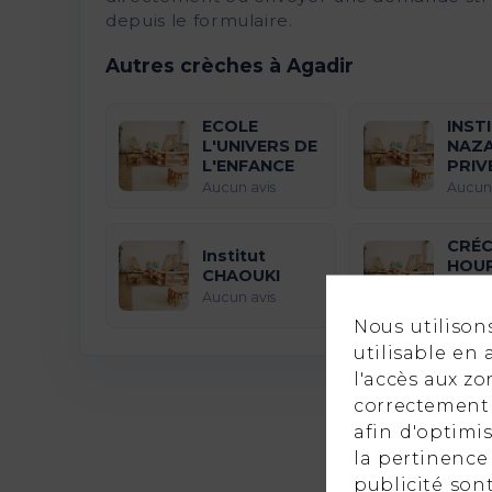
depuis le formulaire.
Autres crèches à Agadir
ECOLE
INST
L'UNIVERS DE
NAZ
L'ENFANCE
PRIV
Aucun avis
Aucun 
CRÉC
Institut
HOUR
CHAOUKI
SAM
Aucun avis
Aucun 
Nous utilison
utilisable en
l'accès aux z
correctement 
afin d'optimi
la pertinence 
publicité sont